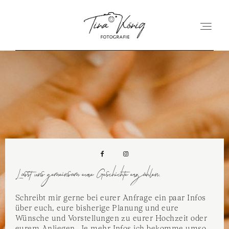
Kontakt
HOCHZEITEN
Hey Tina,...
GESCHICHTEN
hey@tinakoenig-fotografie.de
HIGHLIGHTFILME
ÜBER MICH
Lasst uns gemeinsam eure Geschichte erzählen.
KONTAKT
Schreibt mir gerne bei eurer Anfrage ein paar Infos
über euch, eure bisherige Planung und eure
Wünsche und Vorstellungen zu eurer Hochzeit oder